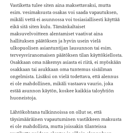
Vastiketta tulee siten aina maksettavaksi, mutta
esim. vesimaksusta osakas voi saada vapautuksen,
mikäli vettä ei asunnossa voi tosiasiallisesti käyttää
eikä sitä siten kulu. Tämänkaltaiset
maksuvelvoitteen alentamiset vaativat aina
hallituksen päätöksen ja hyvin usein vielä
ulkopuolisen asiantuntijan lausunnon tai esim.
terveysviranomaisen päätöksen tilan käyttökiellosta.
Osakkaan oma näkemys asiasta ei riitä, ei myöskään
osakkaan tai asukkaan oma tuntemus sisäilman
ongelmista. Lisäksi on vielä todettava, että alennus
ei ole mahdollinen, mikäli vastaava vaurio, joka
estää asunnon käytön, koskee kaikkia taloyhtiön
huoneistoja.
Lähtökohtana tulkinnoissa on ollut se, että
täysimääräinen vapautuminen vastikkeen maksusta
ei ole mahdollista, mutta joissakin tilanteissa