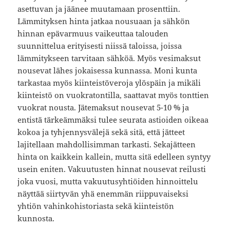
asettuvan ja jäänee muutamaan prosenttiin.
Lämmityksen hinta jatkaa nousuaan ja sähkön
hinnan epävarmuus vaikeuttaa talouden
suunnittelua erityisesti niissä taloissa, joissa
lämmitykseen tarvitaan sähköä. Myös vesimaksut
nousevat lähes jokaisessa kunnassa. Moni kunta
tarkastaa myös kiinteistöveroja ylöspäin ja mikäli
kiinteistö on vuokratontilla, saattavat myös tonttien
vuokrat nousta. Jätemaksut nousevat 5-10 % ja
entistä tärkeämmäksi tulee seurata astioiden oikeaa
kokoa ja tyhjennysvälejä sekä sitä, että jätteet
lajitellaan mahdollisimman tarkasti. Sekajätteen
hinta on kaikkein kallein, mutta sitä edelleen syntyy
usein eniten. Vakuutusten hinnat nousevat reilusti
joka vuosi, mutta vakuutusyhtiöiden hinnoittelu
näyttää siirtyvän yhä enemmän riippuvaiseksi
yhtiön vahinkohistoriasta sekä kiinteistön
kunnosta.