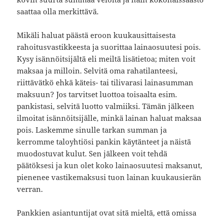
saattaa olla merkittävä.
Mikäli haluat päästä eroon kuukausittaisesta
rahoitusvastikkeesta ja suorittaa lainaosuutesi pois.
Kysy isännöitsijältä eli meiltä lisätietoa; miten voit
maksaa ja milloin. Selvitä oma rahatilanteesi,
riittävätkö ehkä käteis- tai tilivarasi lainasumman
maksuun? Jos tarvitset luottoa toisaalta esim.
pankistasi, selvitä luotto valmiiksi. Tämän jälkeen
ilmoitat isännöitsijälle, minkä lainan haluat maksaa
pois. Laskemme sinulle tarkan summan ja
kerromme taloyhtiösi pankin käytänteet ja näistä
muodostuvat kulut. Sen jälkeen voit tehdä
päätöksesi ja kun olet koko lainaosuutesi maksanut,
pienenee vastikemaksusi tuon lainan kuukausierän
verran.
Pankkien asiantuntijat ovat sitä mieltä, että omissa