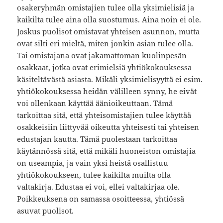
osakeryhmän omistajien tulee olla yksimielisiä ja
kaikilta tulee aina olla suostumus. Aina noin ei ole.
Joskus puolisot omistavat yhteisen asunnon, mutta
ovat silti eri mieltä, miten jonkin asian tulee olla.
Tai omistajana ovat jakamattoman kuolinpesän
osakkaat, jotka ovat erimielsiä yhtiökokouksessa
käsiteltävästä asiasta. Mikäli yksimielisyyttä ei esim.
yhtiökokouksessa heidän välilleen synny, he eivät
voi ollenkaan käyttää äänioikeuttaan. Tämä
tarkoittaa sitä, että yhteisomistajien tulee käyttää
osakkeisiin liittyvää oikeutta yhteisesti tai yhteisen
edustajan kautta. Tämä puolestaan tarkoittaa
käytännössä sitä, että mikäli huoneiston omistajia
on useampia, ja vain yksi heistä osallistuu
yhtiökokoukseen, tulee kaikilta muilta olla
valtakirja. Edustaa ei voi, ellei valtakirjaa ole.
Poikkeuksena on samassa osoitteessa, yhtiössä
asuvat puolisot.