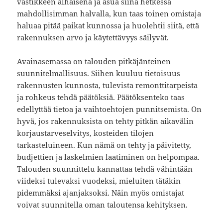
vastikkeen alhaisena ja asua siinä hetkessä
mahdollisimman halvalla, kun taas toinen omistaja
haluaa pitää paikat kunnossa ja huolehtii siitä, että
rakennuksen arvo ja käytettävyys säilyvät.
Avainasemassa on talouden pitkäjänteinen
suunnitelmallisuus. Siihen kuuluu tietoisuus
rakennusten kunnosta, tulevista remonttitarpeista
ja rohkeus tehdä päätöksiä. Päätöksenteko taas
edellyttää tietoa ja vaihtoehtojen punnitsemista. On
hyvä, jos rakennuksista on tehty pitkän aikavälin
korjaustarveselvitys, kosteiden tilojen
tarkasteluineen. Kun nämä on tehty ja päivitetty,
budjettien ja laskelmien laatiminen on helpompaa.
Talouden suunnittelu kannattaa tehdä vähintään
viideksi tulevaksi vuodeksi, mieluiten tätäkin
pidemmäksi ajanjaksoksi. Näin myös omistajat
voivat suunnitella oman taloutensa kehityksen.