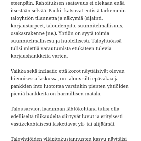
eteenpäin. Rahoituksen saatavuus ei olekaan enää
itsestään selvää. Pankit katsovat entistä tarkemmin
taloyhtiön tilannetta ja näkymiä (sijainti,
korjaustarpeet, taloudenpito, suunnitelmallisuus,
osakasrakenne jne.). Yhtiön on syytä toimia
suunnitelmallisesti ja huolellisesti. Taloyhtiöissä
tulisi miettiä varautumista etukäteen tulevia
korjaushankkeita varten.
Vaikka sekä inflaatio että korot näyttäisivät olevan
hienoisessa laskussa, on talous silti epävakaa ja
pankkien into luotottaa varsinkin pienten yhtiöiden
pieniä hankkeita on harmillisen matala.
Talousarvion laadinnan lähtökohtana tulisi olla
edelliseltä tilikaudelta siirtyvät luvut ja erityisesti
vastikekohtaisesti laskettavat yli- tai alijäämät.
Taloyhtiöiden ylläpitokustannusten kasvu näyttäisi