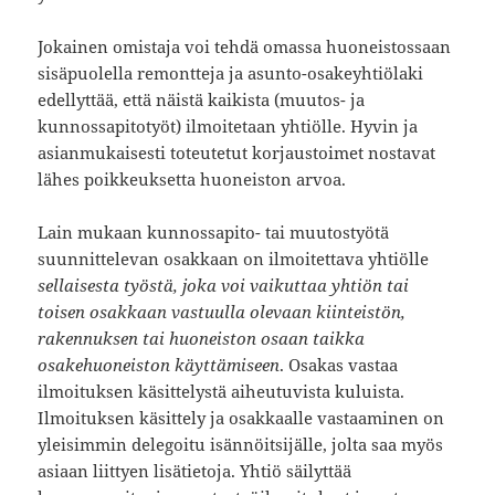
Jokainen omistaja voi tehdä omassa huoneistossaan
sisäpuolella remontteja ja asunto-osakeyhtiölaki
edellyttää, että näistä kaikista (muutos- ja
kunnossapitotyöt) ilmoitetaan yhtiölle. Hyvin ja
asianmukaisesti toteutetut korjaustoimet nostavat
lähes poikkeuksetta huoneiston arvoa.
Lain mukaan kunnossapito- tai muutostyötä
suunnittelevan osakkaan on ilmoitettava yhtiölle
sellaisesta työstä, joka voi vaikuttaa yhtiön tai
toisen osakkaan vastuulla olevaan kiinteistön,
rakennuksen tai huoneiston osaan taikka
osakehuoneiston käyttämiseen
. Osakas vastaa
ilmoituksen käsittelystä aiheutuvista kuluista.
Ilmoituksen käsittely ja osakkaalle vastaaminen on
yleisimmin delegoitu isännöitsijälle, jolta saa myös
asiaan liittyen lisätietoja. Yhtiö säilyttää