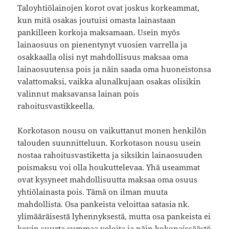
Taloyhtiölainojen korot ovat joskus korkeammat,
kun mitä osakas joutuisi omasta lainastaan
pankilleen korkoja maksamaan. Usein myös
lainaosuus on pienentynyt vuosien varrella ja
osakkaalla olisi nyt mahdollisuus maksaa oma
lainaosuutensa pois ja näin saada oma huoneistonsa
valattomaksi, vaikka alunalkujaan osakas olisikin
valinnut maksavansa lainan pois
rahoitusvastikkeella.
Korkotason nousu on vaikuttanut monen henkilön
talouden suunnitteluun. Korkotason nousu usein
nostaa rahoitusvastiketta ja siksikin lainaosuuden
poismaksu voi olla houkuttelevaa. Yhä useammat
ovat kysyneet mahdollisuutta maksaa oma osuus
yhtiölainasta pois. Tämä on ilman muuta
mahdollista. Osa pankeista veloittaa satasia nk.
ylimääräisestä lyhennyksestä, mutta osa pankeista ei
kovin suurta summaa veloita ja näin kokonaissäästö