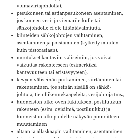
voimavirtajohdolla),
pesukoneen tai astianpesukoneen asentaminen,
jos koneen vesi- ja viemäriletkulle tai
sähköjohdolle ei ole liitäntävalmiutta,
kiinteiden sähköjohtojen vaihtaminen,
asentaminen ja poistaminen (kytketty muuten
kuin pistorasiaan),
muutokset kantaviin väliseiniin, jos voivat
vaikuttaa rakenteeseen (esimerkiksi
kantavuuteen tai eristävyyteen),
kevyen väliseinän purkaminen, siirtäminen tai
rakentaminen, jos seinän sisällä on sähkö-
johtoja, tietoliikennekaapeleita, vesijohtoja tms.,
huoneiston ulko-oven lukituksen, postiluukun,
rakenteen (esim. ovisilmä, postiluukku) ja
huoneiston ulkopuolelle näkyvän pinnoitteen
muuttaminen
altaan ja allaskaapin vaihtaminen, asentaminen