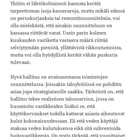
Yhtiön ei lähtökohtaisesti kannata kerätä
tarpeettoman isoja kassavaroja, mutta mikäli edessä
on peruskorjauksia tai remonttisuunnitelmia, voi
olla mielekästä, että ainakin suunnitteluun on
kassassa riittävät varat. Usein parin kolmen
kuukauden vastiketta vastaava määrä riittää
selviytymään pienistä, yllättävistä rikkoutumisista,
mutta voi olla hyödyllistä kerätä vähän puskuria
tulevaan.
Hyvä hallitus on avainasemassa toimintojen
suunnittelussa. Joissakin taloyhtiöissä on pohdittu
asiaa jopa strategiatasolle saakka. Tärkeintä on, että
hallitus tekee realistisen talousarvion, jossa on
huomioitu vastikkeiden lisäksi se, että
käyttökorvaukset todella kattavat asiasta aiheutuvat
kulut kokonaisuudessaan. Eli että veden käyttäjä
maksaa veden kulutuksensa eikä sitä subventoida
hoitovastikkeesta. On myös tärkeää, että vuosittaiset