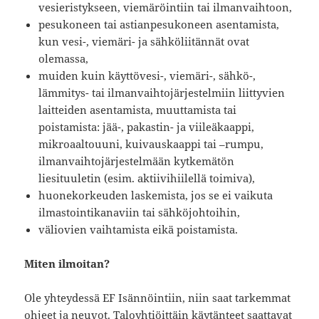
vesieristykseen, viemäröintiin tai ilmanvaihtoon,
pesukoneen tai astianpesukoneen asentamista,
kun vesi-, viemäri- ja sähköliitännät ovat
olemassa,
muiden kuin käyttövesi-, viemäri-, sähkö-,
lämmitys- tai ilmanvaihtojärjestelmiin liittyvien
laitteiden asentamista, muuttamista tai
poistamista: jää-, pakastin- ja viileäkaappi,
mikroaaltouuni, kuivauskaappi tai –rumpu,
ilmanvaihtojärjestelmään kytkemätön
liesituuletin (esim. aktiivihiilellä toimiva),
huonekorkeuden laskemista, jos se ei vaikuta
ilmastointikanaviin tai sähköjohtoihin,
väliovien vaihtamista eikä poistamista.
Miten ilmoitan?
Ole yhteydessä EF Isännöintiin, niin saat tarkemmat
ohjeet ja neuvot. Taloyhtiöittäin käytänteet saattavat