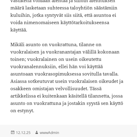
vastiketta voidaan alentaa ja silloin alennuksen
määrä lasketaan suhteessa taloyhtiön säästämiin
kuluihin, jotka syntyvät siis siitä, että asuntoa ei
voida nimenomaiseen käyttötarkoitukseensa
käyttää.
Mikäli asunto on vuokrattuna, tilanne on
vuokralaisen ja vuokranantajan välillä kokonaan
toinen; vuokralainen on usein oikeutettu
vuokranalennuksiin, ellei hän voi käyttää
asuntoaan vuokrasopimuksessa sovitulla tavalla.
Asiassa sotkeutuvat usein vuokralaisen oikeudet ja
osakkeen omistajan velvollisuudet. Tässä
artikkelissa ei kuitenkaan käsitellä tilannetta, jossa
asunto on vuokrattuna ja jostakin syystä sen käyttö
on estynyt.
Julkaistu
Kirjoittaja
12.12.25
wwwAdmin