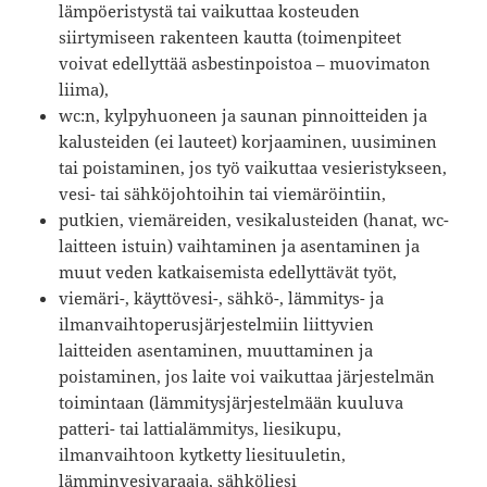
lämpöeristystä tai vaikuttaa kosteuden
siirtymiseen rakenteen kautta (toimenpiteet
voivat edellyttää asbestinpoistoa – muovimaton
liima),
wc:n, kylpyhuoneen ja saunan pinnoitteiden ja
kalusteiden (ei lauteet) korjaaminen, uusiminen
tai poistaminen, jos työ vaikuttaa vesieristykseen,
vesi- tai sähköjohtoihin tai viemäröintiin,
putkien, viemäreiden, vesikalusteiden (hanat, wc-
laitteen istuin) vaihtaminen ja asentaminen ja
muut veden katkaisemista edellyttävät työt,
viemäri-, käyttövesi-, sähkö-, lämmitys- ja
ilmanvaihtoperusjärjestelmiin liittyvien
laitteiden asentaminen, muuttaminen ja
poistaminen, jos laite voi vaikuttaa järjestelmän
toimintaan (lämmitysjärjestelmään kuuluva
patteri- tai lattialämmitys, liesikupu,
ilmanvaihtoon kytketty liesituuletin,
lämminvesivaraaja, sähköliesi