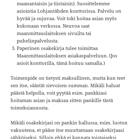
maanantaisin ja tiistaisin). Suosittelemme
asiointia Lohjantähden konttorissa. Palvelu on
hyvää ja sujuvaa. Voit toki hoitaa asian myös
kokonaan verkossa. Neuvoa saat
maanmittauslaitoksen sivuilta tai
puhelinpalvelusta.
Paperinen osakekirja tulee toimittaa
Maanmittauslaitoksen asiakaspalveluun. (Jos
asioit konttorilla, tämä hoituu samalla.)
Toimenpide on tietysti maksullinen, mutta kun teet
sen itse, säästät sievoisen summan. Mikäli haluat
päästä helpolla, voit pyytää esim. pankkiasi
hoitaman asian ja maksaa sitten pankille tästä
toimeksiannosta.
Mikäli osakekirjasi on pankin hallussa, esim. luoton
vakuutena, et pääse itse muuttamaan osakekirjaasi
sähköiseksi. Silloin ehkä ei kannata toistaiseksi