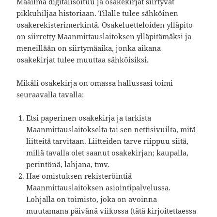
Maailma digitalisoituu ja osakekirjat siirtyvät
pikkuhiljaa historiaan. Tilalle tulee sähköinen
osakerekisterimerkintä. Osakeluetteloiden ylläpito
on siirretty Maanmittauslaitoksen ylläpitämäksi ja
meneillään on siirtymäaika, jonka aikana
osakekirjat tulee muuttaa sähköisiksi.
Mikäli osakekirja on omassa hallussasi toimi
seuraavalla tavalla:
Etsi paperinen osakekirja ja tarkista
Maanmittauslaitokselta tai sen nettisivuilta, mitä
liitteitä tarvitaan. Liitteiden tarve riippuu siitä,
millä tavalla olet saanut osakekirjan; kaupalla,
perintönä, lahjana, tmv.
Hae omistuksen rekisteröintiä
Maanmittauslaitoksen asiointipalvelussa.
Lohjalla on toimisto, joka on avoinna
muutamana päivänä viikossa (tätä kirjoitettaessa