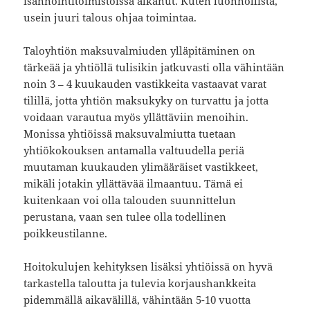
isännöintitoimistoissa alkanut. Kuten luonnollista,
usein juuri talous ohjaa toimintaa.
Taloyhtiön maksuvalmiuden ylläpitäminen on
tärkeää ja yhtiöllä tulisikin jatkuvasti olla vähintään
noin 3 – 4 kuukauden vastikkeita vastaavat varat
tilillä, jotta yhtiön maksukyky on turvattu ja jotta
voidaan varautua myös yllättäviin menoihin.
Monissa yhtiöissä maksuvalmiutta tuetaan
yhtiökokouksen antamalla valtuudella periä
muutaman kuukauden ylimääräiset vastikkeet,
mikäli jotakin yllättävää ilmaantuu. Tämä ei
kuitenkaan voi olla talouden suunnittelun
perustana, vaan sen tulee olla todellinen
poikkeustilanne.
Hoitokulujen kehityksen lisäksi yhtiöissä on hyvä
tarkastella taloutta ja tulevia korjaushankkeita
pidemmällä aikavälillä, vähintään 5-10 vuotta