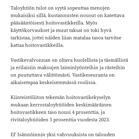
Taloyhtiön tulot on syytä sopeuttaa menojen
mukaisiksi sillä, kustannusten nousut on katettava
pääsääntöisesti hoitovastikkeilla. Myös
käyttökorvaukset ja muut taksat on toki hyvä
tarkistaa, jottei näiden liian matalaa tasoa tarvitse
kattaa hoitovastikkeilla.
Vastikevalvonnan on oltava huolellista ja täsmällistä
ja erilaisiin maksujen laiminlyönteihin ja rästeihin
on puututtava välittömästi. Vastikeseuranta on
aikaisempaa keskeisemmässä roolissa.
Kiinteistöliiton tekemän hoitovastikekyselyn
mukaan kerrostaloyhtiöiden keskimääräinen
hoitovastikkeen taso nousi 4 prosenttia, ja
rivitaloyhtiöiden 5 prosenttia vuodesta 2023.
EF Isännöinnin yksi vahvuuksista on talouden