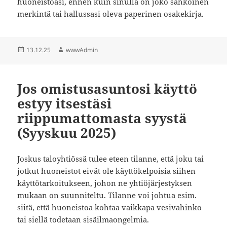
huoneistoasi, ennen kuin sinulla on joko sähköinen
merkintä tai hallussasi oleva paperinen osakekirja.
Julkaistu
Kirjoittaja
13.12.25
wwwAdmin
Jos omistusasuntosi käyttö
estyy itsestäsi
riippumattomasta syystä
(Syyskuu 2025)
Joskus taloyhtiössä tulee eteen tilanne, että joku tai
jotkut huoneistot eivät ole käyttökelpoisia siihen
käyttötarkoitukseen, johon ne yhtiöjärjestyksen
mukaan on suunniteltu. Tilanne voi johtua esim.
siitä, että huoneistoa kohtaa vaikkapa vesivahinko
tai siellä todetaan sisäilmaongelmia.