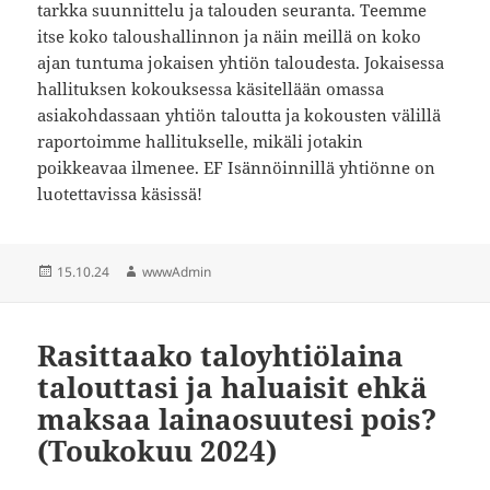
tarkka suunnittelu ja talouden seuranta. Teemme
itse koko taloushallinnon ja näin meillä on koko
ajan tuntuma jokaisen yhtiön taloudesta. Jokaisessa
hallituksen kokouksessa käsitellään omassa
asiakohdassaan yhtiön taloutta ja kokousten välillä
raportoimme hallitukselle, mikäli jotakin
poikkeavaa ilmenee. EF Isännöinnillä yhtiönne on
luotettavissa käsissä!
Julkaistu
Kirjoittaja
15.10.24
wwwAdmin
Rasittaako taloyhtiölaina
talouttasi ja haluaisit ehkä
maksaa lainaosuutesi pois?
(Toukokuu 2024)