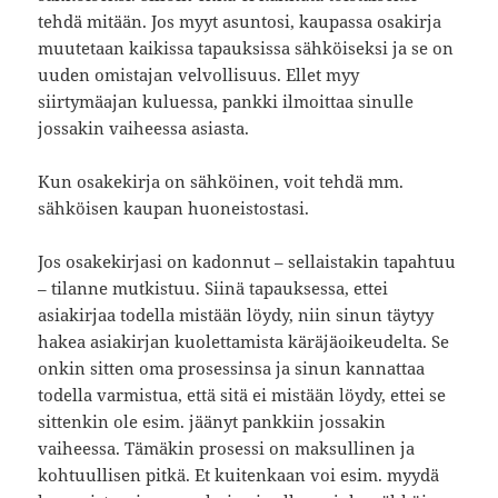
tehdä mitään. Jos myyt asuntosi, kaupassa osakirja
muutetaan kaikissa tapauksissa sähköiseksi ja se on
uuden omistajan velvollisuus. Ellet myy
siirtymäajan kuluessa, pankki ilmoittaa sinulle
jossakin vaiheessa asiasta.
Kun osakekirja on sähköinen, voit tehdä mm.
sähköisen kaupan huoneistostasi.
Jos osakekirjasi on kadonnut – sellaistakin tapahtuu
– tilanne mutkistuu. Siinä tapauksessa, ettei
asiakirjaa todella mistään löydy, niin sinun täytyy
hakea asiakirjan kuolettamista käräjäoikeudelta. Se
onkin sitten oma prosessinsa ja sinun kannattaa
todella varmistua, että sitä ei mistään löydy, ettei se
sittenkin ole esim. jäänyt pankkiin jossakin
vaiheessa. Tämäkin prosessi on maksullinen ja
kohtuullisen pitkä. Et kuitenkaan voi esim. myydä