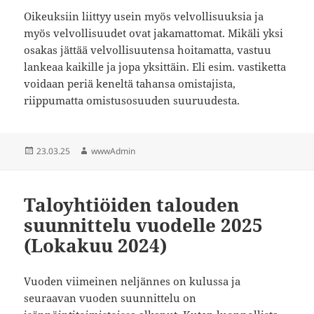
Oikeuksiin liittyy usein myös velvollisuuksia ja
myös velvollisuudet ovat jakamattomat. Mikäli yksi
osakas jättää velvollisuutensa hoitamatta, vastuu
lankeaa kaikille ja jopa yksittäin. Eli esim. vastiketta
voidaan periä keneltä tahansa omistajista,
riippumatta omistusosuuden suuruudesta.
Julkaistu
Kirjoittaja
23.03.25
wwwAdmin
Taloyhtiöiden talouden
suunnittelu vuodelle 2025
(Lokakuu 2024)
Vuoden viimeinen neljännes on kulussa ja
seuraavan vuoden suunnittelu on