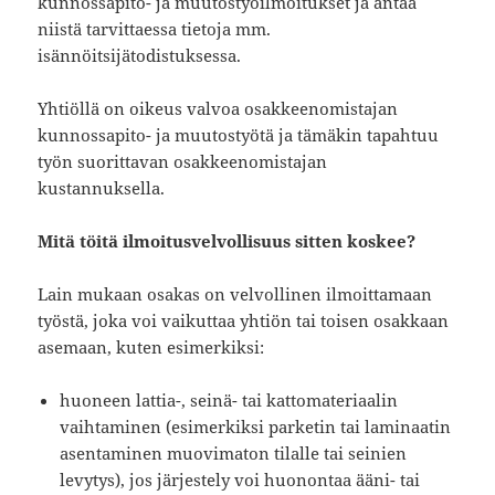
kunnossapito- ja muutostyöilmoitukset ja antaa
niistä tarvittaessa tietoja mm.
isännöitsijätodistuksessa.
Yhtiöllä on oikeus valvoa osakkeenomistajan
kunnossapito- ja muutostyötä ja tämäkin tapahtuu
työn suorittavan osakkeenomistajan
kustannuksella.
Mitä töitä ilmoitusvelvollisuus sitten koskee?
Lain mukaan osakas on velvollinen ilmoittamaan
työstä, joka voi vaikuttaa yhtiön tai toisen osakkaan
asemaan, kuten esimerkiksi:
huoneen lattia-, seinä- tai kattomateriaalin
vaihtaminen (esimerkiksi parketin tai laminaatin
asentaminen muovimaton tilalle tai seinien
levytys), jos järjestely voi huonontaa ääni- tai