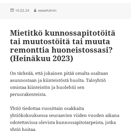
Julkaistu
Kirjoittaja
16.02.24
wwwAdmin
Mietitkö kunnossapitotöitä
tai muutostöitä tai muuta
remonttia huoneistossasi?
(Heinäkuu 2023)
On tärkeää, että jokainen pitää omalta osaltaan
asunnostaan ja kiinteistöstä huolta. Taloyhtiö
omistaa kiinteistön ja huolehtii sen
perusrakenteista.
Yhtiö tiedottaa vuosittain osakkaita
yhtiökokouksessa seuraavien viiden vuoden aikana
odotettavissa olevista kunnossapitotarpeista, jotka
yhtiö hoitaa.