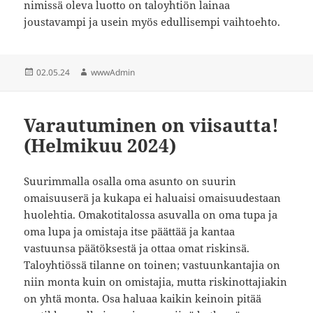
nimissä oleva luotto on taloyhtiön lainaa
joustavampi ja usein myös edullisempi vaihtoehto.
Julkaistu
Kirjoittaja
02.05.24
wwwAdmin
Varautuminen on viisautta!
(Helmikuu 2024)
Suurimmalla osalla oma asunto on suurin
omaisuuserä ja kukapa ei haluaisi omaisuudestaan
huolehtia. Omakotitalossa asuvalla on oma tupa ja
oma lupa ja omistaja itse päättää ja kantaa
vastuunsa päätöksestä ja ottaa omat riskinsä.
Taloyhtiössä tilanne on toinen; vastuunkantajia on
niin monta kuin on omistajia, mutta riskinottajiakin
on yhtä monta. Osa haluaa kaikin keinoin pitää