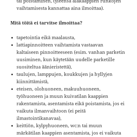
tai poistaminen, (yleensä alakaappien runkojen
vaihtamisesta kannattaa aina ilmoittaa).
Mitä töitä ei tarvitse ilmoittaa?
tapetointia eikä maalausta,
lattiapinnoitteen vaihtamista vastaavan
kaltaiseen pinnoitteeseen (esim. vanhan parketin
uusiminen, kun käytetään uudelle parketille
suositeltua äänieristettä),
taulujen, lamppujen, koukkujen ja hyllyjen
kiinnittämistä,
eteisen, olohuoneen, makuuhuoneen,
työhuoneen ja muun kuivatilan kaappien
rakentamista, asentamista eikä poistamista, jos ei
vaikuta ilmanvaihtoon (ei peitä
ilmastointikanavaa),
keittiön, kylpyhuoneen, wc:n tai muun
märkätilan kaappien asentamista, jos ei vaikuta