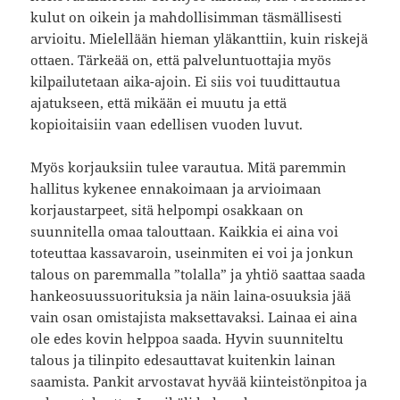
kulut on oikein ja mahdollisimman täsmällisesti
arvioitu. Mielellään hieman yläkanttiin, kuin riskejä
ottaen. Tärkeää on, että palveluntuottajia myös
kilpailutetaan aika-ajoin. Ei siis voi tuudittautua
ajatukseen, että mikään ei muutu ja että
kopioitaisiin vaan edellisen vuoden luvut.
Myös korjauksiin tulee varautua. Mitä paremmin
hallitus kykenee ennakoimaan ja arvioimaan
korjaustarpeet, sitä helpompi osakkaan on
suunnitella omaa talouttaan. Kaikkia ei aina voi
toteuttaa kassavaroin, useinmiten ei voi ja jonkun
talous on paremmalla ”tolalla” ja yhtiö saattaa saada
hankeosuussuorituksia ja näin laina-osuuksia jää
vain osan omistajista maksettavaksi. Lainaa ei aina
ole edes kovin helppoa saada. Hyvin suunniteltu
talous ja tilinpito edesauttavat kuitenkin lainan
saamista. Pankit arvostavat hyvää kiinteistönpitoa ja