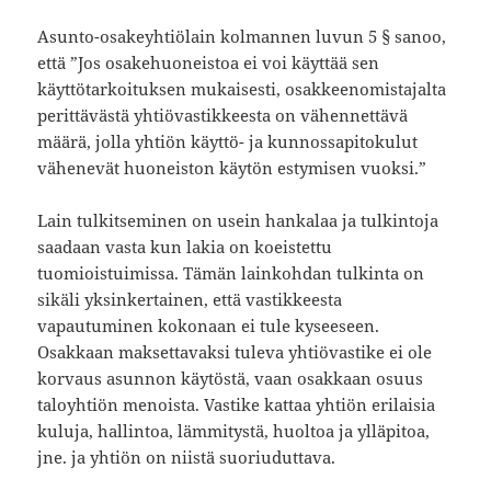
Asunto-osakeyhtiölain kolmannen luvun 5 § sanoo,
että ”Jos osakehuoneistoa ei voi käyttää sen
käyttötarkoituksen mukaisesti, osakkeenomistajalta
perittävästä yhtiövastikkeesta on vähennettävä
määrä, jolla yhtiön käyttö- ja kunnossapitokulut
vähenevät huoneiston käytön estymisen vuoksi.”
Lain tulkitseminen on usein hankalaa ja tulkintoja
saadaan vasta kun lakia on koeistettu
tuomioistuimissa. Tämän lainkohdan tulkinta on
sikäli yksinkertainen, että vastikkeesta
vapautuminen kokonaan ei tule kyseeseen.
Osakkaan maksettavaksi tuleva yhtiövastike ei ole
korvaus asunnon käytöstä, vaan osakkaan osuus
taloyhtiön menoista. Vastike kattaa yhtiön erilaisia
kuluja, hallintoa, lämmitystä, huoltoa ja ylläpitoa,
jne. ja yhtiön on niistä suoriuduttava.