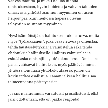
vahvaa taloutta. Ja mikäli haluaa luopua
omistuksestaan, hyvin hoidettu ja vahvan talouden
omaavasta yhtiöstä asunnon myyminen on usein
helpompaa, kuin heikossa hapessa olevan
taloyhtiön asunnon myyminen.
Hyvä isännöitsijä on hallituksen tuki ja turva, mutta
myös ”työrukkanen”, joka osaa neuvoa ja ohjeistaa,
tehdä taustaselvityksiä ja valmistelua sekä tehdä
ehdotuksia hallitukselle. Hallitus valmistelee ja
esittää asiat omistajille yhtiökokouksessa. Omistajat
paitsi valitsevat hallituksen, myös päättävät, miten
yhtiössä toimitaan yhtiökokouksessa, johon on
kovin tärkeä osallistua. Tämän jälkeen hallitus saa
toimeenpanna päätetyt asiat.
Jos siis mieluummin varautuisit ja osallistuisit, etkä
jäisi odottamaan, että on pakko reagoida!