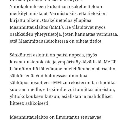
Yhtiökokoukseen kutsutaan osakeluetteloon
merkityt omistajat. Varmistu siis, että tietosi on
kirjattu oikein. Osakeluetteloa ylläpitää
Maanmittauslaitos (MML). He ylläpitävät myös
osakkaiden yhteystietoja, joten kannattaa varmistaa,
että Maanmittauslaitoksessa on oikeat tiedot.
Sähköinen asiointi on paitsi nopeaa, myös
kustannustehokasta ja ympäristöystävällistä. Me EF
Isännöinnillä lähetämme mielellämme materiaalin
sähköisenä. Voit halutessasi ilmoittaa
sähköpostiosoitteesi MML:n rekisteriin tai ilmoittaa
suoraan meille, että sinulle voi toimittaa aineiston;
yhtiökokouksen kutsun, asialistan ja mahdolliset
liitteet; sähköisesti.
Maanmittauslaitos on ilmoittanut seuraavaa: