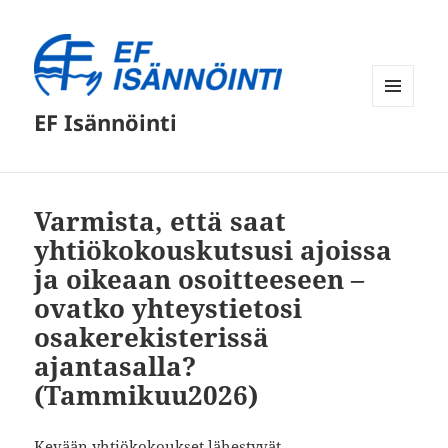
VALIKKO
EF Isännöinti
JA
VIMPAIMET
Kaikki
artikkelit
Varmista, että saat
yhtiökokouskutsusi ajoissa
ja oikeaan osoitteeseen –
ovatko yhteystietosi
osakerekisterissä
ajantasalla?
(Tammikuu2026)
Kevään yhtiökokoukset lähestyvät.